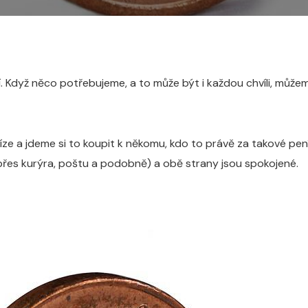
í. Když něco potřebujeme, a to může být i každou chvíli, může
 a jdeme si to koupit k někomu, kdo to právě za takové pení
 přes kurýra, poštu a podobně) a obě strany jsou spokojené.