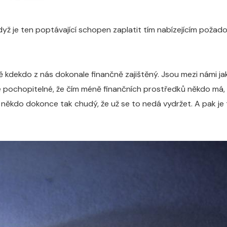
dyž je ten poptávající schopen zaplatit tím nabízejícím požad
ě kdekdo z nás dokonale finančně zajištěný. Jsou mezi námi ja
 A je pochopitelné, že čím méně finančních prostředků někdo má,
někdo dokonce tak chudý, že už se to nedá vydržet. A pak je t