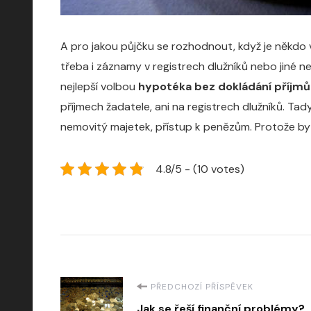
A pro jakou půjčku se rozhodnout, když je někdo v
třeba i záznamy v registrech dlužníků nebo jiné 
nejlepší volbou
hypotéka bez dokládání příjmů
příjmech žadatele, ani na registrech dlužníků. Tad
nemovitý majetek, přístup k penězům. Protože by 
4.8/5 - (10 votes)
Navigace
PŘEDCHOZÍ PŘÍSPĚVEK
Jak se řeší finanční problémy?