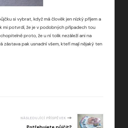
ůjčku si vybrat, když má člověk jen nízký příjem a
ak mi potvrdí, že je v podobných případech tou
chopitelně proto, že u ní tolik nezáleží ani na
ová zástava pak usnadní všem, kteří mají nějaký ten
NÁSLEDUJÍCÍ PŘÍSPĚVEK
Potřebujete půjčit?