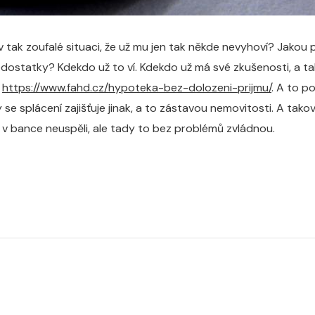
 tak zoufalé situaci, že už mu jen tak někde nevyhoví? Jakou p
nedostatky? Kdekdo už to ví. Kdekdo už má své zkušenosti, a t
https://www.fahd.cz/hypoteka-bez-dolozeni-prijmu/
. A to po
y se splácení zajišťuje jinak, a to zástavou nemovitosti. A tak
v bance neuspěli, ale tady to bez problémů zvládnou.