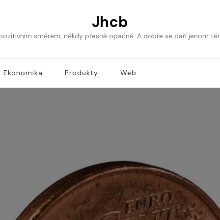
Jhcb
 pozitivním směrem, někdy přesně opačně. A dobře se daří jenom tě
Ekonomika
Produkty
Web