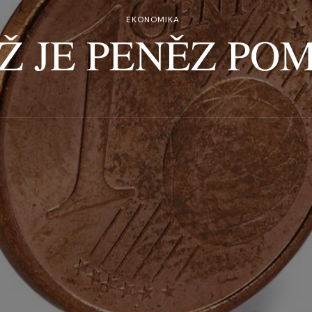
EKONOMIKA
Ž JE PENĚZ PO