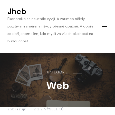
Jhcb
Ekonomika se neustále vyvíjí. A zatímco někdy
pozitivním směrem, někdy přesně opačně. A dobře
se daří jenom těm, kdo myslí za všech okolností na
budoucnost.
KATEGORIE
Web
Zobrazuji: 1 - 2 z 2 VÝSLEDKŮ