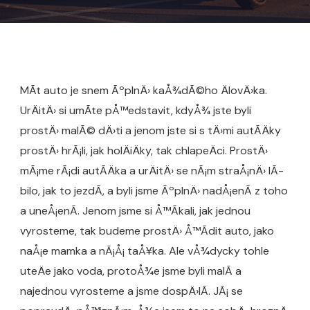
MÃ­t auto je snem ÃºplnÄ› kaÅ¾dÃ©ho ÄlovÄ›ka.
UrÄitÄ› si umÃ­te pÅ™edstavit, kdyÅ¾ jste byli
prostÄ› malÃ© dÄ›ti a jenom jste si s tÄ›mi autÃ­Äky
prostÄ› hrÃ¡li, jak holÄiÄky, tak chlapeÄci. ProstÄ›
mÃ¡me rÃ¡di autÃ­Äka a urÄitÄ› se nÃ¡m straÅ¡nÄ› lÃ­
bilo, jak to jezdÃ­, a byli jsme ÃºplnÄ› nadÅ¡enÃ­ z toho
a uneÅ¡enÃ­. Jenom jsme si Å™Ã­kali, jak jednou
vyrosteme, tak budeme prostÄ› Å™Ã­dit auto, jako
naÅ¡e mamka a nÃ¡Å¡ taÅ¥ka. Ale vÅ¾dycky tohle
uteÄe jako voda, protoÅ¾e jsme byli malÃ­ a
najednou vyrosteme a jsme dospÄ›lÃ­. JÃ¡ se