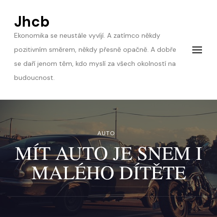
Jhcb
Ekonomika se neustále vyvíjí. A zatímco někdy
pozitivním směrem, někdy přesně opačně. A dobře
se daří jenom těm, kdo myslí za všech okolností na
budoucnost.
AUTO
MÍT AUTO JE SNEM I
MALÉHO DÍTĚTE