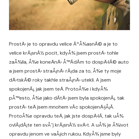
ProstÄ› je to opravdu velice ÃºÅ¾asnÃ© a je to
velice krÃ¡snÃ½ pocit, kdyÅ¾ jsem prostÄ› tohle
zaÅ¾ila, Å¾e koneÄnÄ› Å™Ã­dÃ­m to dospÄ›lÃ© auto
a jsem prostÄ› straÅ¡nÄ› rÃ¡da za to, Å¾e ty moje
dÄ›tskÃ© roky takhle straÅ¡nÄ› utekli. A jsem
spokojenÃ¡, jak jsem teÄ. ProtoÅ¾e i kdyÅ¾
pÅ™esto, Å¾e jako dÃ­tÄ› jsem byla spokojenÃ¡, tak
prostÄ› teÄ jsem mnohem vÃ­c spokojenÄ›jÅ¡Ã­.
ProtoÅ¾e opravdu teÄ, jak jste dospÄ›lÃ­, tak uÅ¾
ovlÃ¡dÃ¡te ten svÅ¯j krÃ¡snÃ½ svÄ›t. A uÅ¾ je Å¾ivot
opravdu jenom ve vaÅ¡ich rukou. KdyÅ¾ jsme byly