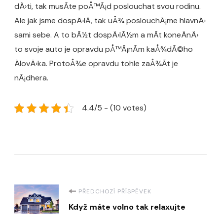
dÄ›ti, tak musÃ­te poÅ™Ã¡d poslouchat svou rodinu.
Ale jak jsme dospÄ›lÃ­, tak uÅ¾ poslouchÃ¡me hlavnÄ›
sami sebe. A to bÃ½t dospÄ›lÃ½m a mÃ­t koneÄnÄ›
to svoje auto je opravdu pÅ™Ã¡nÃ­m kaÅ¾dÃ©ho
ÄlovÄ›ka. ProtoÅ¾e opravdu tohle zaÅ¾Ã­t je
nÃ¡dhera.
4.4/5 - (10 votes)
Navigace
PŘEDCHOZÍ PŘÍSPĚVEK
Když máte volno tak relaxujte
příspěvku