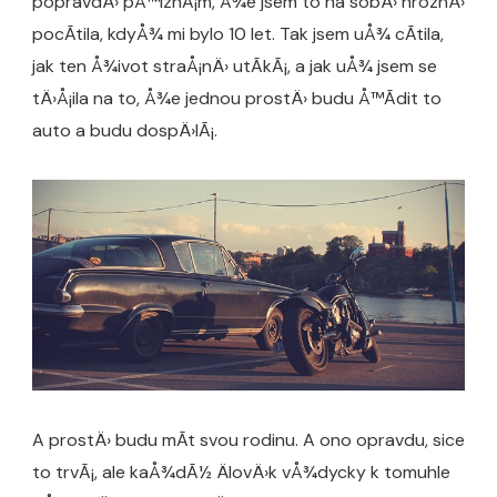
popravdÄ› pÅ™iznÃ¡m, Å¾e jsem to na sobÄ› hroznÄ›
pocÃ­tila, kdyÅ¾ mi bylo 10 let. Tak jsem uÅ¾ cÃ­tila,
jak ten Å¾ivot straÅ¡nÄ› utÃ­kÃ¡, a jak uÅ¾ jsem se
tÄ›Å¡ila na to, Å¾e jednou prostÄ› budu Å™Ã­dit to
auto a budu dospÄ›lÃ¡.
A prostÄ› budu mÃ­t svou rodinu. A ono opravdu, sice
to trvÃ¡, ale kaÅ¾dÃ½ ÄlovÄ›k vÅ¾dycky k tomuhle