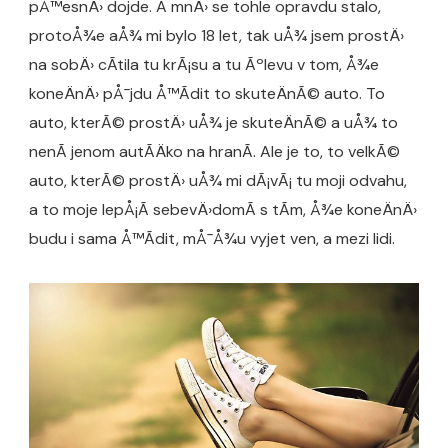
pÅ™esnÄ› dojde. A mnÄ› se tohle opravdu stalo,
protoÅ¾e aÅ¾ mi bylo 18 let, tak uÅ¾ jsem prostÄ›
na sobÄ› cÃ­tila tu krÃ¡su a tu Ãºlevu v tom, Å¾e
koneÄnÄ› pÅ¯jdu Å™Ã­dit to skuteÄnÃ© auto. To
auto, kterÃ© prostÄ› uÅ¾ je skuteÄnÃ© a uÅ¾ to
nenÃ­ jenom autÃ­Äko na hranÃ­. Ale je to, to velkÃ©
auto, kterÃ© prostÄ› uÅ¾ mi dÃ¡vÃ¡ tu moji odvahu,
a to moje lepÅ¡Ã­ sebevÄ›domÃ­ s tÃ­m, Å¾e koneÄnÄ›
budu i sama Å™Ã­dit, mÅ¯Å¾u vyjet ven, a mezi lidi.