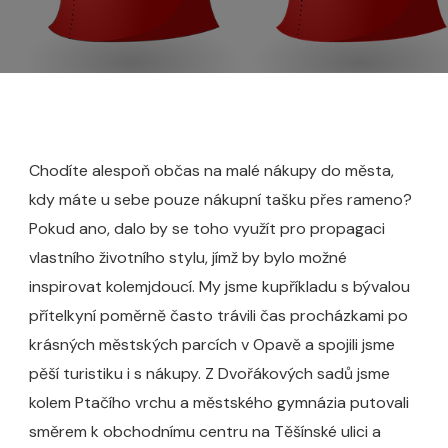
Chodíte alespoň občas na malé nákupy do města,
kdy máte u sebe pouze nákupní tašku přes rameno?
Pokud ano, dalo by se toho využít pro propagaci
vlastního životního stylu, jímž by bylo možné
inspirovat kolemjdoucí. My jsme kupříkladu s bývalou
přítelkyní poměrně často trávili čas procházkami po
krásných městských parcích v Opavě a spojili jsme
pěší turistiku i s nákupy. Z Dvořákových sadů jsme
kolem Ptačího vrchu a městského gymnázia putovali
směrem k obchodnímu centru na Těšínské ulici a