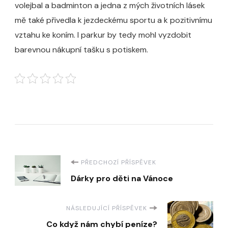
volejbal a badminton a jedna z mých životních lásek
mě také přivedla k jezdeckému sportu a k pozitivnímu
vztahu ke koním. I parkur by tedy mohl vyzdobit
barevnou nákupní tašku s potiskem.
Navigace
PŘEDCHOZÍ PŘÍSPĚVEK
Dárky pro děti na Vánoce
příspěvku
NÁSLEDUJÍCÍ PŘÍSPĚVEK
Co když nám chybí peníze?