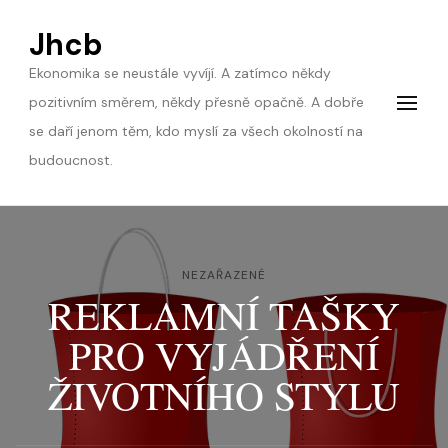
Jhcb
Ekonomika se neustále vyvíjí. A zatímco někdy
pozitivním směrem, někdy přesně opačně. A dobře
se daří jenom těm, kdo myslí za všech okolností na
budoucnost.
NEZAŘAZENÉ
REKLAMNÍ TAŠKY
PRO VYJÁDŘENÍ
ŽIVOTNÍHO STYLU