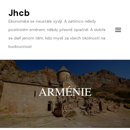
Jhcb
Ekonomika se neustále vyvíjí. A zatímco někdy
pozitivním směrem, někdy přesně opačně. A dobře
se daří jenom těm, kdo myslí za všech okolností na
budoucnost.
NEZAŘAZENÉ
ARMÉNIE