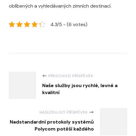
oblíbených a vyhledávaných zimních destinací.
4.3/5 - (6 votes)
Navigace
PŘEDCHOZÍ PŘÍSPĚVEK
Naše služby jsou rychlé, levné a
příspěvku
kvalitní
NÁSLEDUJÍCÍ PŘÍSPĚVEK
Nadstandardní protokoly systémů
Polycom potěší každého