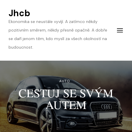
Jhcb
Ekonomika se neustále vyvíjí. A zatímco někdy
pozitivním směrem, někdy přesně opačně. A dobře
se daří jenom těm, kdo myslí za všech okolností na
budoucnost.
AUTO
CESTUJ SE SVÝM
AUTEM