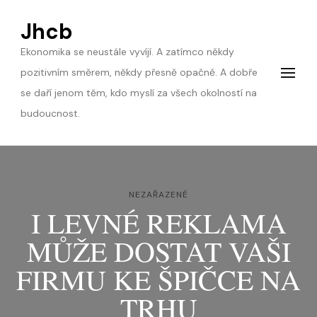
Jhcb
Ekonomika se neustále vyvíjí. A zatímco někdy
pozitivním směrem, někdy přesně opačně. A dobře
se daří jenom těm, kdo myslí za všech okolností na
budoucnost.
NEZAŘAZENÉ
I LEVNÉ REKLAMA
MŮŽE DOSTAT VAŠI
FIRMU KE ŠPIČCE NA
TRHU