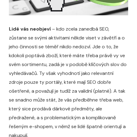
Lidé vás neobjeví
– kdo zcela zanedbá SEO,
zůstane se svými aktivitami někde viset v závětří a o
jeho činnosti se téměř nikdo nedozví. Jde o to, že
kdokoli poptává zboží, které máte třeba právě vy ve
svém sortimentu, zadá je v podobě klíčových slov do
vyhledávačů. Ty však vyhodnotí jako relevantní
zdroje pouze ty portály, které mají SEO dobře
ošetřené, a považují je tudíž za validní (platné). A tak
se snadno může stát, že vás předběhne třeba web,
který sice prodává dárkové předměty, ale
předražené, a s problematickým a komplikovaně
řešeným e-shopem, v němž se lidé špatně orientují a
nakupují.