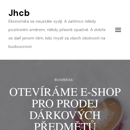
Jhcb
Ekonomika se neustále vyvíjí. A zatímco někdy
pozitivním směrem, někdy přesně opačně. A dobře
se daří jenom těm, kdo myslí za všech okolností na
budoucnost.
BUSINESS
OTEVÍRÁME E-SHOP
PRO PRODEJ
DÁRKOVÝCH
PŘEDMĚTŮ