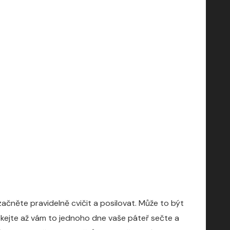
 začněte pravidelně cvičit a posilovat. Může to být
čekejte až vám to jednoho dne vaše páteř sečte a