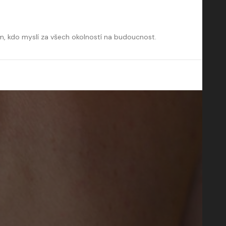
m, kdo myslí za všech okolností na budoucnost.