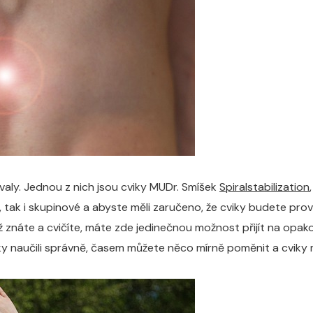
svaly. Jednou z nich jsou cviky MUDr. Smíšek
Spiralstabilization
lní, tak i skupinové a abyste měli zaručeno, že cviky budete p
znáte a cvičíte, máte zde jedinečnou možnost přijít na opakov
iky naučili správně, časem můžete něco mírně poměnit a cviky