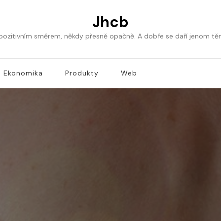
Jhcb
 pozitivním směrem, někdy přesně opačně. A dobře se daří jenom tě
Ekonomika
Produkty
Web