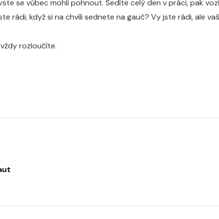
byste se vůbec mohli pohnout.
Sedíte celý den v práci, pak vo
rádi, když si na chvíli sednete na gauč? Vy jste rádi, ale vaše
avždy rozloučíte.
aut