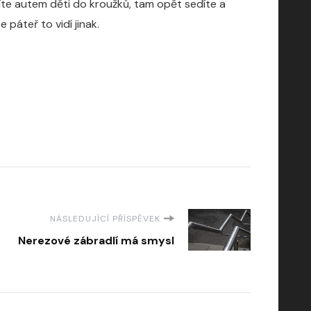
zíte autem děti do kroužků, tam opět sedíte a
 páteř to vidí jinak.
NÁSLEDUJÍCÍ PŘÍSPĚVEK
Nerezové zábradlí má smysl