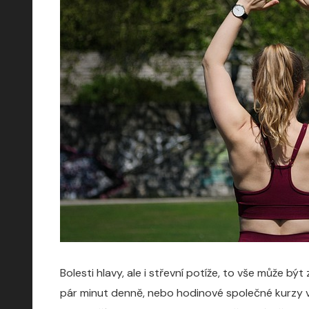
Bolesti hlavy, ale i střevní potíže, to vše může b
pár minut denně, nebo hodinové společné kurzy v 