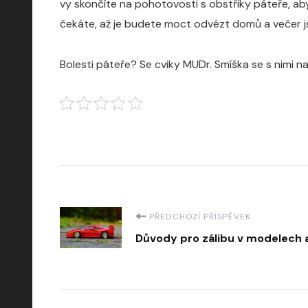
vy skončíte na pohotovosti s obstřiky páteře, a
čekáte, až je budete moct odvézt domů a večer jste 
Bolesti páteře? Se cviky MUDr. Smíška se s nimi n
Navigace
PŘEDCHOZÍ PŘÍSPĚVEK
Důvody pro zálibu v modelech 
příspěvku