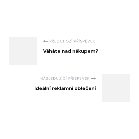
Navigace
PŘEDCHOZÍ PŘÍSPĚVEK
Váháte nad nákupem?
příspěvku
NÁSLEDUJÍCÍ PŘÍSPĚVEK
Ideální reklamní oblečení