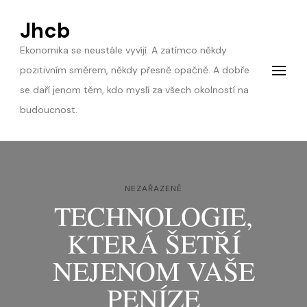
Jhcb
Ekonomika se neustále vyvíjí. A zatímco někdy
pozitivním směrem, někdy přesně opačně. A dobře
se daří jenom těm, kdo myslí za všech okolností na
budoucnost.
NEZAŘAZENÉ
TECHNOLOGIE,
KTERÁ ŠETŘÍ
NEJENOM VAŠE
PENÍZE