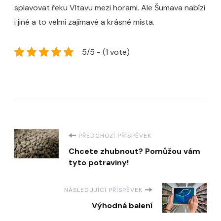
splavovat řeku Vltavu mezi horami. Ale Šumava nabízí
i jiné a to velmi zajímavé a krásné místa.
5/5 - (1 vote)
Navigace
PŘEDCHOZÍ PŘÍSPĚVEK
Chcete zhubnout? Pomůžou vám
příspěvku
tyto potraviny!
NÁSLEDUJÍCÍ PŘÍSPĚVEK
Výhodná balení