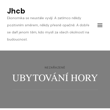
Jhcb
Ekonomika se neustále vyvíjí. A zatímco někdy
pozitivním směrem, někdy přesně opačně. A dobře
se daří jenom těm, kdo myslí za všech okolností na
budoucnost.
NEZAŘAZENÉ
UBYTOVÁNÍ HORY