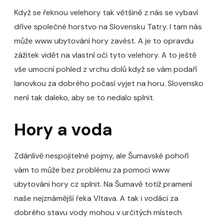
Když se řeknou velehory tak většině z nás se vybaví
dříve společné horstvo na Slovensku Tatry. I tam nás
může www ubytování hory zavést. A je to opravdu
zážitek vidět na vlastní oči tyto velehory. A to ještě
vše umocní pohled z vrchu dolů když se vám podaří
lanovkou za dobrého počasí vyjet na horu. Slovensko
není tak daleko, aby se to nedalo splnit.
Hory a voda
Zdánlivě nespojitelné pojmy, ale Šumavské pohoří
vám to může bez problému za pomoci www
ubytováni hory
cz splnit. Na Šumavě totiž pramení
naše nejznámější řeka Vltava. A tak i vodáci za
dobrého stavu vody mohou v určitých místech