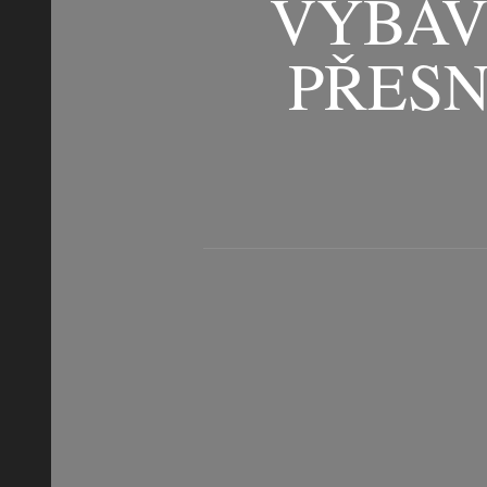
VYBAV
PŘESN