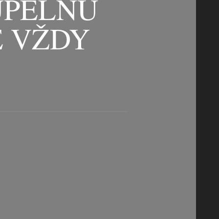
UPELNU
E VŽDY