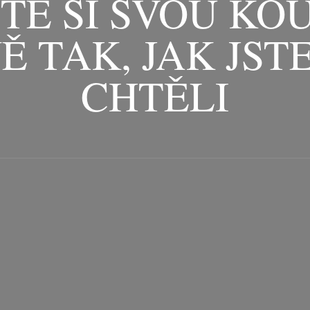
TE SI SVOU KO
Ě TAK, JAK JST
CHTĚLI