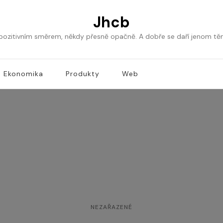
Jhcb
 pozitivním směrem, někdy přesně opačně. A dobře se daří jenom tě
Ekonomika
Produkty
Web
NEZAŘAZENÉ