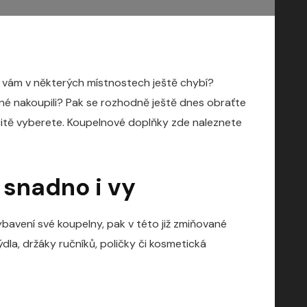
ré vám v některých místnostech ještě chybí?
né nakoupili? Pak se rozhodně ještě dnes obraťte
čitě vyberete.
Koupelnové doplňky
zde naleznete
 snadno i vy
bavení své koupelny, pak v této již zmiňované
la, držáky ručníků, poličky či kosmetická