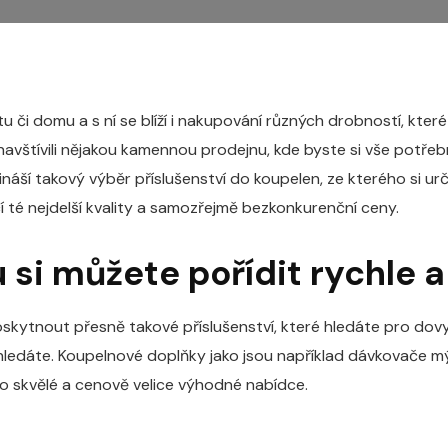
u či domu a s ní se blíží i nakupování různých drobností, kte
avštívili nějakou kamennou prodejnu, kde byste si vše potřeb
ináší takový výběr příslušenství do koupelen, ze kterého si ur
í té nejdelší kvality a samozřejmě bezkonkurenční ceny.
 si můžete pořídit rychle a
kytnout přesně takové příslušenství, které hledáte pro dovy
ledáte. Koupelnové doplňky jako jsou například dávkovače mýd
to skvělé a cenově velice výhodné nabídce.