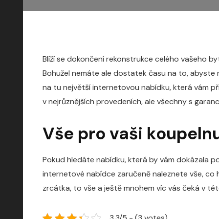
Blíží se dokončení rekonstrukce celého vašeho byt
Bohužel nemáte ale dostatek času na to, abyste n
na tu největší internetovou nabídku, která vám př
v nejrůznějších provedeních, ale všechny s garanc
Vše pro vaši koupelnu
Pokud hledáte nabídku, která by vám dokázala pos
internetové nabídce zaručeně naleznete vše, co h
zrcátka, to vše a ještě mnohem víc vás čeká v té
3.3/5 - (3 votes)