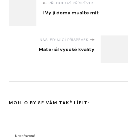
Navigace
PŘEDCHOZÍ PŘÍSPĚVEK
I Vy ji doma musíte mít
příspěvku
NÁSLEDUJÍCÍ PŘÍSPĚVEK
Materiál vysoké kvality
MOHLO BY SE VÁM TAKÉ LÍBIT:
Nezařazené