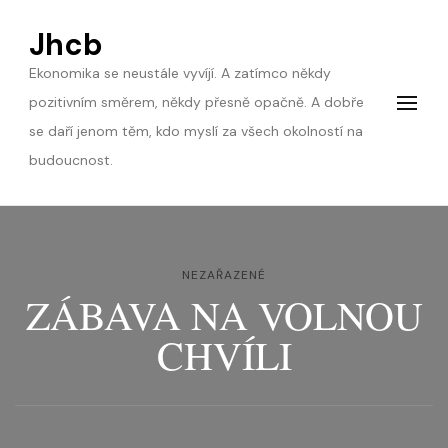
Jhcb
Ekonomika se neustále vyvíjí. A zatímco někdy
pozitivním směrem, někdy přesně opačně. A dobře
se daří jenom těm, kdo myslí za všech okolností na
budoucnost.
NEZAŘAZENÉ
ZÁBAVA NA VOLNOU
CHVÍLI