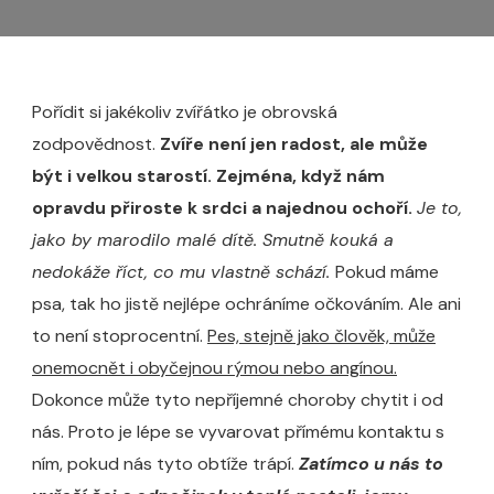
Pořídit si jakékoliv zvířátko je obrovská
zodpovědnost.
Zvíře není jen radost, ale může
být i velkou starostí. Zejména, když nám
opravdu přiroste k srdci a najednou ochoří.
Je to,
jako by marodilo malé dítě. Smutně kouká a
nedokáže říct, co mu vlastně schází.
Pokud máme
psa, tak ho jistě nejlépe ochráníme očkováním. Ale ani
to není stoprocentní.
Pes, stejně jako člověk, může
onemocnět i obyčejnou rýmou nebo angínou.
Dokonce může tyto nepříjemné choroby chytit i od
nás. Proto je lépe se vyvarovat přímému kontaktu s
ním, pokud nás tyto obtíže trápí.
Zatímco u nás to