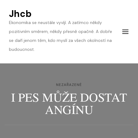
Jhcb
Ekonomika se neustále vyvíjí. A zatímco někdy
pozitivním směrem, někdy přesně opačně. A dobře
se daří jenom těm, kdo myslí za všech okolností na
budoucnost.
NEZAŘAZENÉ
I PES MŮŽE DOSTAT
ANGÍNU