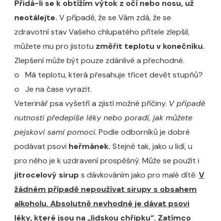
Přidá-li se k obtížím výtok z očí nebo nosu, už
neotálejte.
V případě, že se Vám zdá, že se
zdravotní stav Vašeho chlupatého přítele zlepšil,
můžete mu pro jistotu
změřit teplotu v konečníku.
Zlepšení může být pouze zdánlivé a přechodné.
o Má teplotu, která přesahuje třicet devět stupňů?
o Je na čase vyrazit.
Veterinář psa vyšetří a zjistí možné příčiny.
V případě
nutnosti předepíše léky nebo poradí, jak můžete
pejskovi sami pomoci.
Podle odborníků je dobré
podávat psovi
heřmánek.
Stejně tak, jako u lidí, u
pro něho je k uzdravení prospěšný. Může se použít i
jitrocelový sirup
s dávkováním jako pro malé dítě.
V
žádném případě nepoužívat sirupy s obsahem
alkoholu. Absolutně nevhodné je dávat psovi
léky, které jsou na „lidskou chřipku“. Zatímco