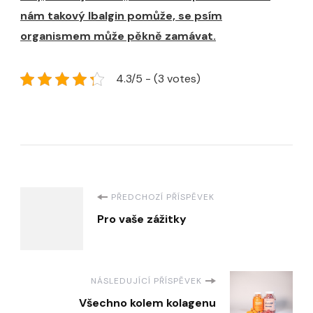
nám takový Ibalgin pomůže, se psím
organismem může pěkně zamávat.
4.3/5 - (3 votes)
Navigace
PŘEDCHOZÍ PŘÍSPĚVEK
Pro vaše zážitky
příspěvku
NÁSLEDUJÍCÍ PŘÍSPĚVEK
Všechno kolem kolagenu