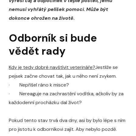
vyřeší čaj a odpočinek v teplé posteli, jemu
nemusí vyhřátý pelíšek pomoci. Může být
dokonce ohrožen na životě.
Odborník si bude
vědět rady
Kdy je tedy dobré navštívit veterináře?
Jestliže se
pejsek začne chovat tak, jak u něho není zvykem.
· Nepřišel ráno k misce?
· Nereaguje na zachrastění vodítka, ačkoliv by za
každodenní procházku dal život?
Pokud tento stav trvá dva dny, asi by bylo lépe s ním
pro jistotu k odborníkovi zajít. Aby nebylo pozdě.