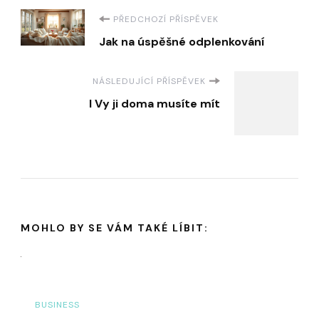
Navigace
PŘEDCHOZÍ PŘÍSPĚVEK
Jak na úspěšné odplenkování
příspěvku
NÁSLEDUJÍCÍ PŘÍSPĚVEK
I Vy ji doma musíte mít
MOHLO BY SE VÁM TAKÉ LÍBIT:
BUSINESS