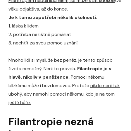
Filantropem neboli lidumilem, se může stát kdokoliv,
ve
věku odjakživa, až do konce.
Je k tomu zapotřebí několik okolností.
1. láska k lidem
2. potřeba nezištně pomáhat
3. nechtít za svou pomoc uznání.
Mnoho lidí si myslí, že bez peněz, je tento způsob
života nemožný. Není to pravda.
Filantropie je v
hlavě, nikoliv v peněžence.
Pomoci někomu
blízkému může i bezdomovec. Protože
nikdo není tak
ubohý, aby nemohl pomoci někomu, kdo je na tom
ještě hůře.
Filantropie nezná