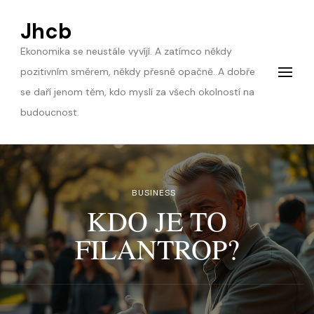
Jhcb
Ekonomika se neustále vyvíjí. A zatímco někdy
pozitivním směrem, někdy přesně opačně. A dobře
se daří jenom těm, kdo myslí za všech okolností na
budoucnost.
BUSINESS
KDO JE TO
FILANTROP?