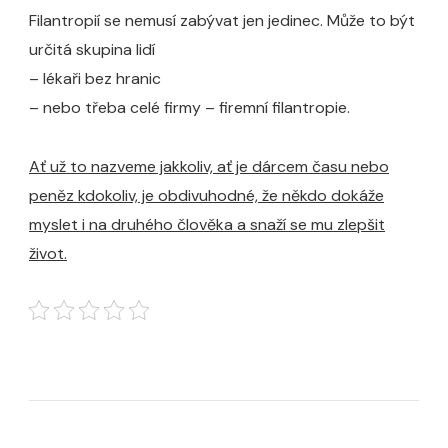
Filantropií se nemusí zabývat jen jedinec. Může to být
určitá skupina lidí
– lékaři bez hranic
– nebo třeba celé firmy – firemní filantropie.
Ať už to nazveme jakkoliv, ať je dárcem času nebo
peněz kdokoliv, je obdivuhodné, že někdo dokáže
myslet i na druhého člověka a snaží se mu zlepšit
život.