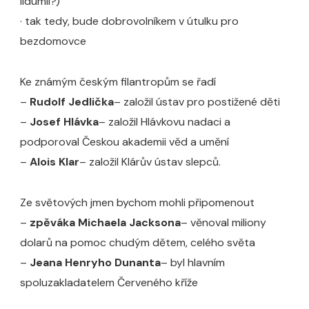
lidumil?)
· tak tedy, bude dobrovolníkem v útulku pro
bezdomovce
Ke známým českým filantropům se řadí
–
Rudolf Jedlička
– založil ústav pro postižené děti
–
Josef Hlávka
– založil Hlávkovu nadaci a
podporoval Českou akademii věd a umění
–
Alois Klar
– založil Klárův ústav slepců.
Ze světových jmen bychom mohli připomenout
–
zpěváka Michaela Jacksona
– věnoval miliony
dolarů na pomoc chudým dětem, celého světa
–
Jeana Henryho Dunanta
– byl hlavním
spoluzakladatelem Červeného kříže