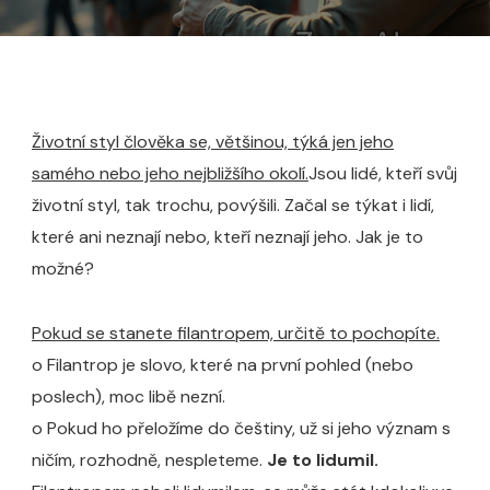
Životní styl člověka se, většinou, týká jen jeho
samého nebo jeho nejbližšího okolí.
Jsou lidé, kteří svůj
životní styl, tak trochu, povýšili. Začal se týkat i lidí,
které ani neznají nebo, kteří neznají jeho. Jak je to
možné?
Pokud se stanete filantropem, určitě to pochopíte.
o Filantrop je slovo, které na první pohled (nebo
poslech), moc libě nezní.
o Pokud ho přeložíme do češtiny, už si jeho význam s
ničím, rozhodně, nespleteme.
Je to lidumil.