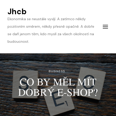
Jhcb
Ekonomika se neustále vyvíjí. A zatímco někdy
pozitivním směrem, někdy přesně opačně. A dobře
se daří jenom těm, kdo myslí za všech okolností na
budoucnost.
BUSINESS
CO BY MĚL MÍT
DOBRÝ E-SHOP?