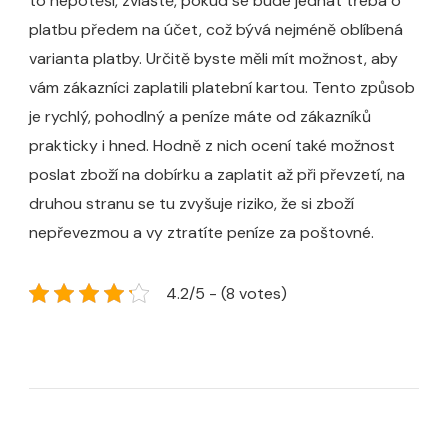
to nepotěší, zvláště, pokud se bude jednat třeba o
platbu předem na účet, což bývá nejméně oblíbená
varianta platby. Určitě byste měli mít možnost, aby
vám zákazníci zaplatili platební kartou. Tento způsob
je rychlý, pohodlný a peníze máte od zákazníků
prakticky i hned. Hodně z nich ocení také možnost
poslat zboží na dobírku a zaplatit až při převzetí, na
druhou stranu se tu zvyšuje riziko, že si zboží
nepřevezmou a vy ztratíte peníze za poštovné.
4.2/5 - (8 votes)