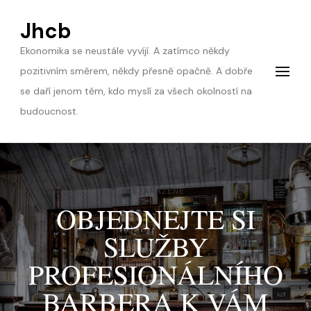
Jhcb
Ekonomika se neustále vyvíjí. A zatímco někdy
pozitivním směrem, někdy přesně opačně. A dobře
se daří jenom těm, kdo myslí za všech okolností na
budoucnost.
NEZAŘAZENÉ
OBJEDNEJTE SI
SLUŽBY
PROFESIONÁLNÍHO
BARBERA K VÁM