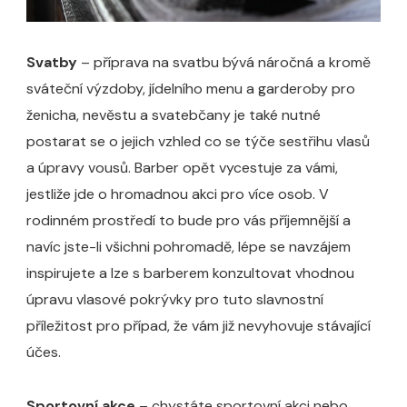
Svatby
– příprava na svatbu bývá náročná a kromě
sváteční výzdoby, jídelního menu a garderoby pro
ženicha, nevěstu a svatebčany je také nutné
postarat se o jejich vzhled co se týče sestřihu vlasů
a úpravy vousů. Barber opět vycestuje za vámi,
jestliže jde o hromadnou akci pro více osob. V
rodinném prostředí to bude pro vás příjemnější a
navíc jste-li všichni pohromadě, lépe se navzájem
inspirujete a lze s barberem konzultovat vhodnou
úpravu vlasové pokrývky pro tuto slavnostní
příležitost pro případ, že vám již nevyhovuje stávající
účes.
Sportovní akce
– chystáte sportovní akci nebo