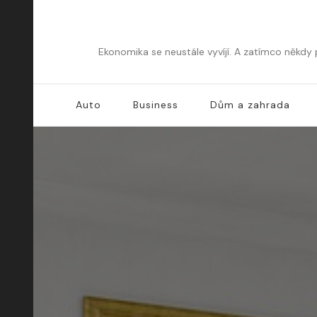
Ekonomika se neustále vyvíjí. A zatímco někdy
Auto
Business
Dům a zahrada