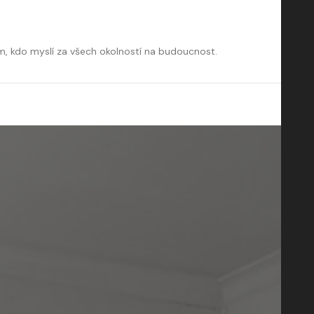
m, kdo myslí za všech okolností na budoucnost.