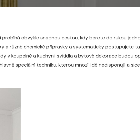
 probíhá obvykle snadnou cestou, kdy berete do rukou jednod
rky a různé chemické přípravky a systematicky postupujete ta
ady v koupelně a kuchyni, svítidla a bytové dekorace budou opě
avně speciální techniku, kterou mnozí lidé nedisponují, a sice