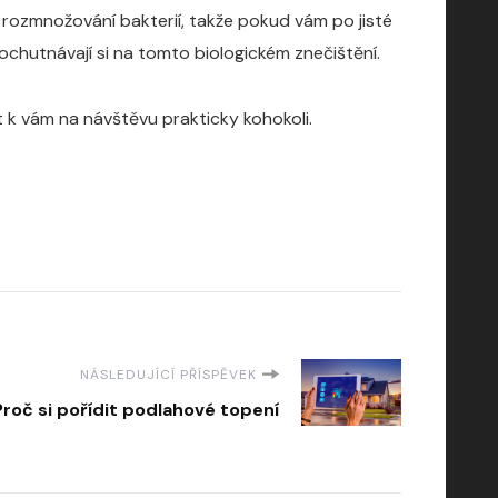
rozmnožování bakterií, takže pokud vám po jisté
chutnávají si na tomto biologickém znečištění.
 k vám na návštěvu prakticky kohokoli.
NÁSLEDUJÍCÍ PŘÍSPĚVEK
Proč si pořídit podlahové topení