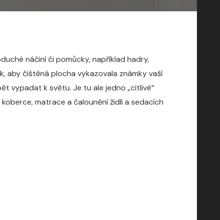
uché náčiní či pomůcky, například hadry,
k, aby čištěná plocha vykazovala známky vaší
t vypadat k světu. Je tu ale jedno „citlivé“
 koberce, matrace a čalounění židlí a sedacích