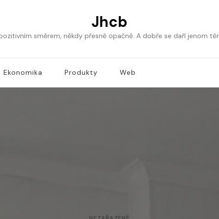
Jhcb
 pozitivním směrem, někdy přesně opačně. A dobře se daří jenom tě
Ekonomika
Produkty
Web
NEZAŘAZENÉ