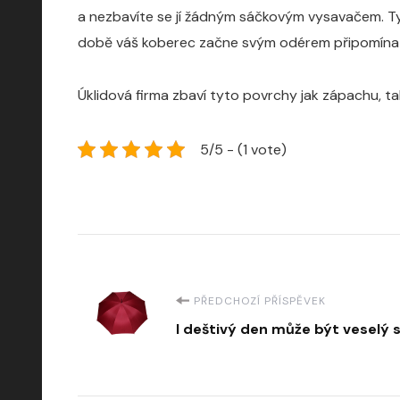
a nezbavíte se jí žádným sáčkovým vysavačem. Ty
době váš koberec začne svým odérem připomínat ne
Úklidová firma zbaví tyto povrchy jak zápachu, t
5/5 - (1 vote)
Navigace
PŘEDCHOZÍ PŘÍSPĚVEK
I deštivý den může být veselý
příspěvku