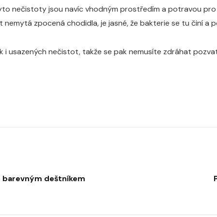
to nečistoty jsou navíc vhodným prostředím a potravou pro 
mytá zpocená chodidla, je jasné, že bakterie se tu činí a po
ak i usazených nečistot, takže se pak nemusíte zdráhat pozvat
 s barevným deštníkem