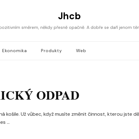
Jhcb
 pozitivním směrem, někdy přesně opačně. A dobře se daří jenom tě
Ekonomika
Produkty
Web
RICKÝ ODPAD
ezná košile. Už vůbec, když musíte změnit činnost, kterou jste d
nes …