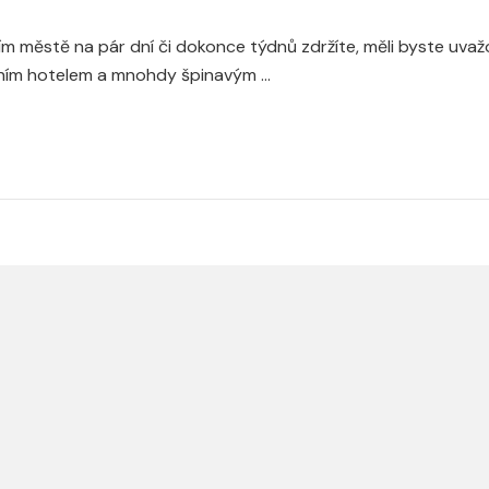
ním městě na pár dní či dokonce týdnů zdržíte, měli byste uva
tním hotelem a mnohdy špinavým …