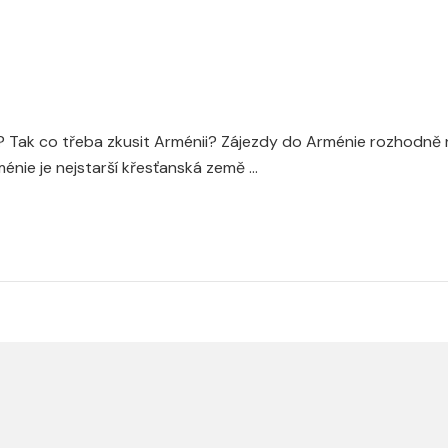
ak co třeba zkusit Arménii? Zájezdy do Arménie rozhodně nepa
ménie je nejstarší křesťanská země …