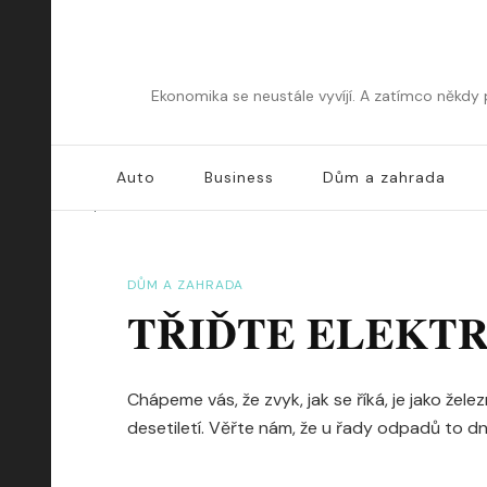
Ekonomika se neustále vyvíjí. A zatímco někdy
Auto
Business
Dům a zahrada
DŮM A ZAHRADA
TŘIĎTE ELEKT
Chápeme vás, že zvyk, jak se říká, je jako žel
desetiletí. Věřte nám, že u řady odpadů to d