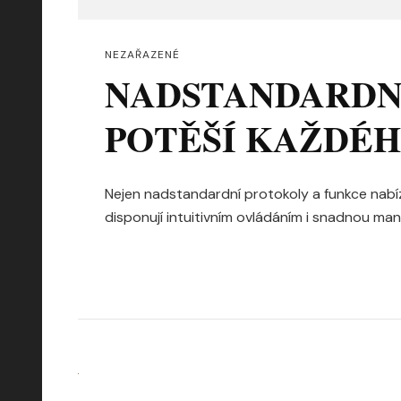
NEZAŘAZENÉ
NADSTANDARDN
POTĚŠÍ KAŽDÉ
Nejen nadstandardní protokoly a funkce nabí
disponují intuitivním ovládáním i snadnou man