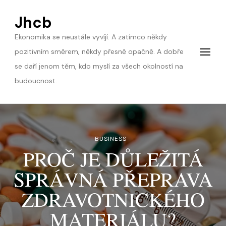
Jhcb
Ekonomika se neustále vyvíjí. A zatímco někdy
pozitivním směrem, někdy přesně opačně. A dobře
se daří jenom těm, kdo myslí za všech okolností na
budoucnost.
BUSINESS
PROČ JE DŮLEŽITÁ
SPRÁVNÁ PŘEPRAVA
ZDRAVOTNICKÉHO
MATERIÁLU?