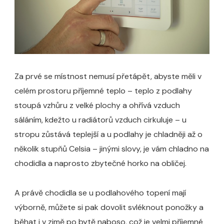
Za prvé se místnost nemusí přetápět, abyste měli v
celém prostoru příjemné teplo – teplo z podlahy
stoupá vzhůru z velké plochy a ohřívá vzduch
sáláním, kdežto u radiátorů vzduch cirkuluje – u
stropu zůstává teplejší a u podlahy je chladněji až o
několik stupňů Celsia – jinými slovy, je vám chladno na
chodidla a naprosto zbytečné horko na obličej.
A právě chodidla se u podlahového topení mají
výborně, můžete si pak dovolit svléknout ponožky a
běhat i v zimě po bytě naboso, což je velmi příjemné