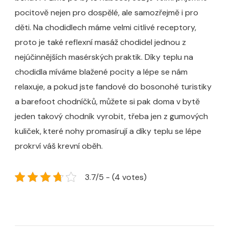
pocitově nejen pro dospělé, ale samozřejmě i pro
děti. Na chodidlech máme velmi citlivé receptory,
proto je také reflexní masáž chodidel jednou z
nejúčinnějších masérských praktik. Díky teplu na
chodidla míváme blažené pocity a lépe se nám
relaxuje, a pokud jste fandové do bosonohé turistiky
a barefoot chodníčků, můžete si pak doma v bytě
jeden takový chodník vyrobit, třeba jen z gumových
kuliček, které nohy promasírují a díky teplu se lépe
prokrví váš krevní oběh.
3.7/5 - (4 votes)