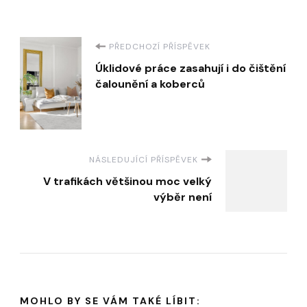
Navigace
PŘEDCHOZÍ PŘÍSPĚVEK
Úklidové práce zasahují i do čištění
příspěvku
čalounění a koberců
NÁSLEDUJÍCÍ PŘÍSPĚVEK
V trafikách většinou moc velký
výběr není
MOHLO BY SE VÁM TAKÉ LÍBIT: