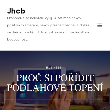
Jhcb
Ekonomika se neustále vyvíjí. A zatímco někdy
pozitivním směrem, někdy přesně opačně. A dobře
se daří jenom těm, kdo myslí za všech okolností na
budoucnost.
BUSINESS
PROČ SI POŘÍDIT
PODLAHOVÉ TOPENÍ