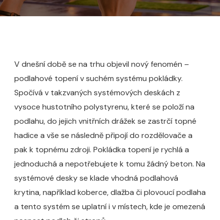
V dnešní době se na trhu objevil nový fenomén –
podlahové topení v suchém systému pokládky.
Spočívá v takzvaných systémových deskách z
vysoce hustotního polystyrenu, které se položí na
podlahu, do jejich vnitřních drážek se zastrčí topné
hadice a vše se následně připojí do rozdělovače a
pak k topnému zdroji. Pokládka topení je rychlá a
jednoduchá a nepotřebujete k tomu žádný beton. Na
systémové desky se klade vhodná podlahová
krytin
a
, například koberce, dlažba či plovoucí podlaha
a tento systém se uplatní i v místech, kde je omezená