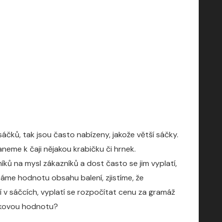
čků, tak jsou často nabízeny, jakože větší sáčky.
eme k čaji nějakou krabičku či hrnek.
ů na mysl zákazníků a dost často se jim vyplatí,
táme hodnotu obsahu balení, zjistíme, že
í v sáčcích, vyplatí se rozpočítat cenu za gramáž
takovou hodnotu?