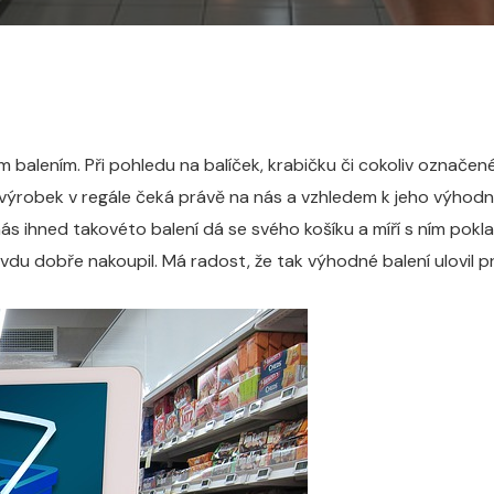
 balením. Při pohledu na balíček, krabičku či cokoliv označen
výrobek v regále čeká právě na nás a vzhledem k jeho výhodnos
nás ihned takovéto balení dá se svého košíku a míří s ním p
u dobře nakoupil. Má radost, že tak výhodné balení ulovil prá