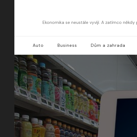
Ekonomika se neustále vyvíjí. A zatímco někdy
Auto
Business
Dům a zahrada