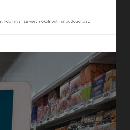
m, kdo myslí za všech okolností na budoucnost.