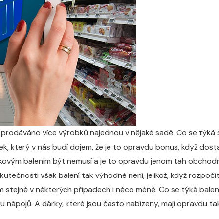
rodáváno více výrobků najednou v nějaké sadě. Co se týká sá
, který v nás budí dojem, že je to opravdu bonus, když dostan
kovým balením být nemusí a je to opravdu jenom tah obchodník
kutečnosti však balení tak výhodné není, jelikož, když rozpočí
om stejně v některých případech i něco méně. Co se týká balen
 u nápojů. A dárky, které jsou často nabízeny, mají opravdu 