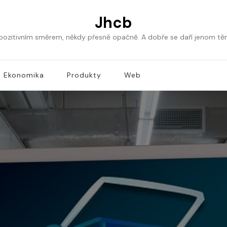
Jhcb
 pozitivním směrem, někdy přesně opačně. A dobře se daří jenom tě
Ekonomika
Produkty
Web