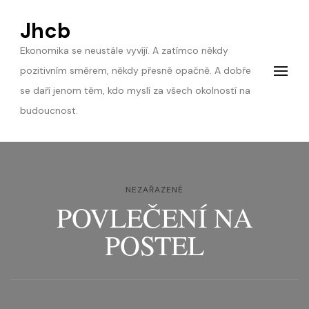
Jhcb
Ekonomika se neustále vyvíjí. A zatímco někdy
pozitivním směrem, někdy přesně opačně. A dobře
se daří jenom těm, kdo myslí za všech okolností na
budoucnost.
NEZAŘAZENÉ
POVLEČENÍ NA
POSTEL