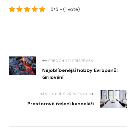
5/5 - (1 vote)
Navigace
PŘEDCHOZÍ PŘÍSPĚVEK
Nejoblíbenější hobby Evropanů:
příspěvku
Grilování
NÁSLEDUJÍCÍ PŘÍSPĚVEK
Prostorové řešení kanceláří