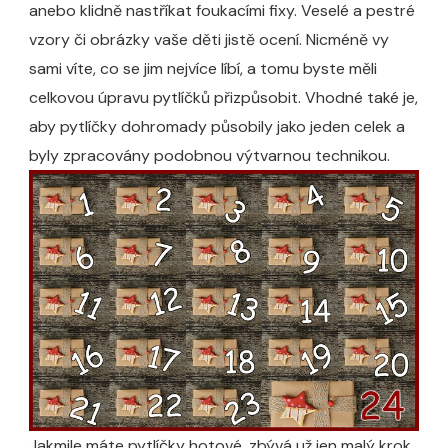
anebo klidně nastříkat foukacími fixy. Veselé a pestré
vzory či obrázky vaše děti jistě ocení. Nicméně vy
sami víte, co se jim nejvíce líbí, a tomu byste měli
celkovou úpravu pytlíčků přizpůsobit. Vhodné také je,
aby pytlíčky dohromady působily jako jeden celek a
byly zpracovány podobnou výtvarnou technikou.
Jakmile máte pytlíčky hotové, zbývá už jen malý krok