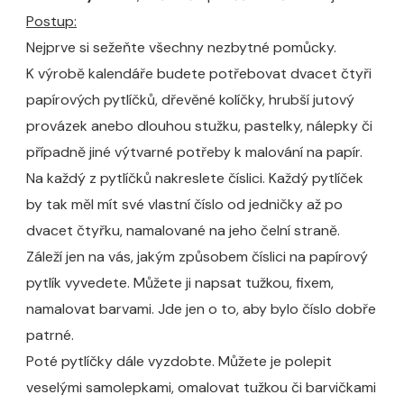
Postup:
Nejprve si sežeňte všechny nezbytné pomůcky.
K výrobě kalendáře budete potřebovat dvacet čtyři
papírových pytlíčků, dřevěné kolíčky, hrubší jutový
provázek anebo dlouhou stužku, pastelky, nálepky či
případně jiné výtvarné potřeby k malování na papír.
Na každý z pytlíčků nakreslete číslici. Každý pytlíček
by tak měl mít své vlastní číslo od jedničky až po
dvacet čtyřku, namalované na jeho čelní straně.
Záleží jen na vás, jakým způsobem číslici na papírový
pytlík vyvedete. Můžete ji napsat tužkou, fixem,
namalovat barvami. Jde jen o to, aby bylo číslo dobře
patrné.
Poté pytlíčky dále vyzdobte. Můžete je polepit
veselými samolepkami, omalovat tužkou či barvičkami