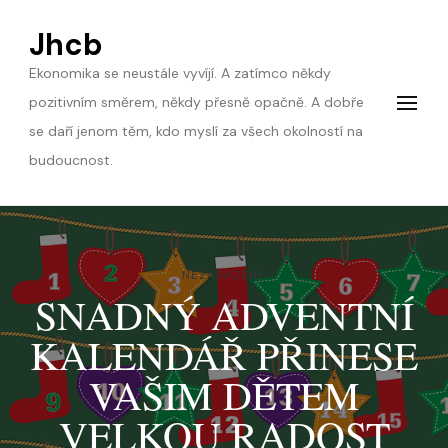
Jhcb
Ekonomika se neustále vyvíjí. A zatímco někdy
pozitivním směrem, někdy přesně opačně. A dobře
se daří jenom těm, kdo myslí za všech okolností na
budoucnost.
NEZAŘAZENÉ
SNADNÝ ADVENTNÍ
KALENDÁŘ PŘINESE
VAŠIM DĚTEM
VELKOU RADOST