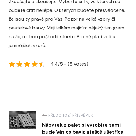
Zkoušejte a zkoušejte. Vyberte si Ty, ve kterých se
budete cítit nejlépe. O kterých budete přesvědčené,
že jsou ty pravé pro Vás. Pozor na velké vzory či
pastelové barvy. Majitelkám majícím nějaký ten gram
navíc, mohou poškodit siluetu. Pro ně platí volba
jemnějších vzorů.
4.4/5 - (5 votes)
Navigace
PŘEDCHOZÍ PŘÍSPĚVEK
Nábytek z palet si vyrobíte sami –
příspěvku
bude Vás to bavit a ještě ušetříte