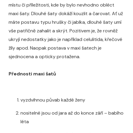
místu či příležitosti, kde by bylo nevhodno obléct
maxi šaty. Dlouhé šaty dokáží kouzlit a čarovat. Ať už
máte postavu typu hrušky či jablka, dlouhé šaty umí
vše patřičně zahalit a skrýt. Pozitivem je, že rovněž
ukryjí nedostatky jako je například celulitida, křečové
žíly apod. Naopak postava v maxi šatech je
sjednocena a opticky protažena.
Přednosti maxi šatů
vyzdvihnou půvab každé ženy
nositelné jsou od jara až do konce září – babího
léta