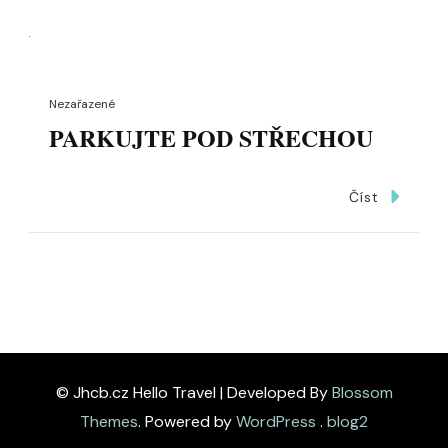
Nezařazené
PARKUJTE POD STŘECHOU
Číst
© Jhcb.cz
Hello Travel | Developed By
Blossom
Themes
. Powered by
WordPress
.
blog2