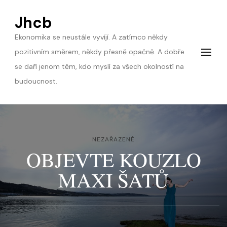
Jhcb
Ekonomika se neustále vyvíjí. A zatímco někdy
pozitivním směrem, někdy přesně opačně. A dobře
se daří jenom těm, kdo myslí za všech okolností na
budoucnost.
NEZAŘAZENÉ
OBJEVTE KOUZLO
MAXI ŠATŮ