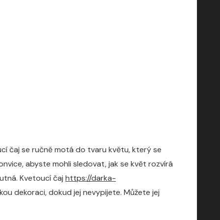
oucí čaj se ručně motá do tvaru květu, který se
konvice, abyste mohli sledovat, jak se květ rozvírá
hutná.
Kvetoucí čaj
https://darka-
ou dekoraci, dokud jej nevypijete. Můžete jej