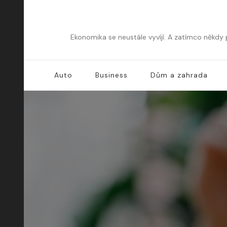
Ekonomika se neustále vyvíjí. A zatímco někdy
Auto
Business
Dům a zahrada