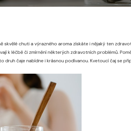
ě skvělé chuti a výrazného aroma získáte i nějaký ten zdravotn
oužívají k léčbě či zmírnění některých zdravotních problémů. P
druh čaje nabídne i krásnou podívanou. Kvetoucí čaj se připr