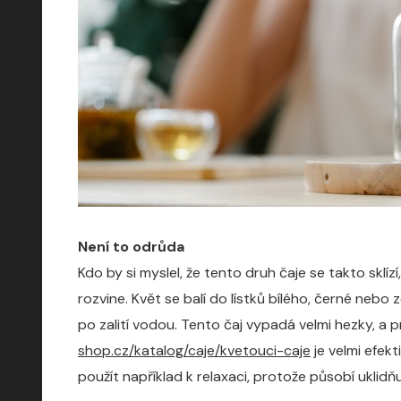
Není to odrůda
Kdo by si myslel, že tento druh čaje se takto sklí
rozvine. Květ se balí do lístků bílého, černé nebo 
po zalití vodou. Tento čaj vypadá velmi hezky, a p
shop.cz/katalog/caje/kvetouci-caje
je velmi efek
použít například k relaxaci, protože působí uklidň