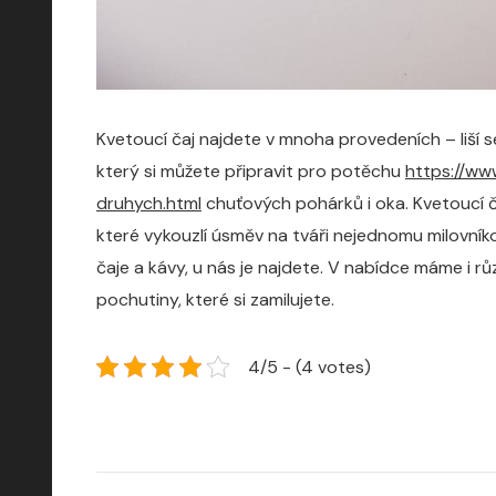
Kvetoucí čaj najdete v mnoha provedeních – liší
který si můžete připravit pro potěchu
https://ww
druhych.html
chuťových pohárků i oka. Kvetoucí č
které vykouzlí úsměv na tváři nejednomu milovník
čaje a kávy, u nás je najdete. V nabídce máme i r
pochutiny, které si zamilujete.
4/5 - (4 votes)