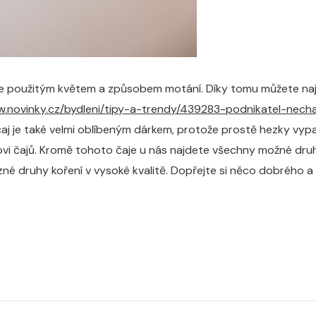
 se použitým květem a způsobem motání. Díky tomu můžete naj
w.novinky.cz/bydleni/tipy-a-trendy/439283-podnikatel-nech
aj je také velmi oblíbeným dárkem, protože prostě hezky vypad
ovi čajů. Kromě tohoto čaje u nás najdete všechny možné druh
ůzné druhy koření v vysoké kvalitě. Dopřejte si něco dobrého 