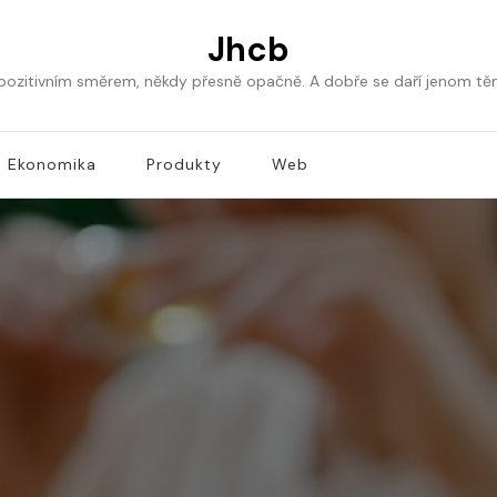
Jhcb
 pozitivním směrem, někdy přesně opačně. A dobře se daří jenom tě
Ekonomika
Produkty
Web