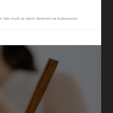
m, kdo myslí za všech okolností na budoucnost.