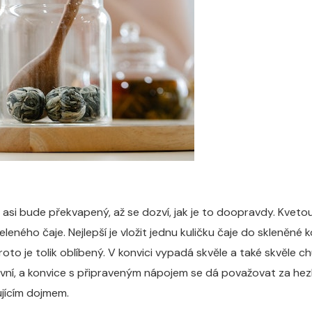
zí, asi bude překvapený, až se dozví, jak je to doopravdy. Kvet
zeleného čaje. Nejlepší je vložit jednu kuličku čaje do skleněné 
roto je tolik oblíbený. V konvici vypadá skvěle a také skvěle c
tivní, a konvice s připraveným nápojem se dá považovat za hezk
ujícím dojmem.